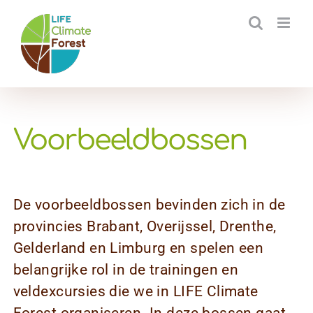
Ga
naar
inhoud
Voorbeeldbossen
De voorbeeldbossen bevinden zich in de
provincies Brabant, Overijssel, Drenthe,
Gelderland en Limburg en spelen een
belangrijke rol in de trainingen en
veldexcursies die we in LIFE Climate
Forest organiseren. In deze bossen gaat