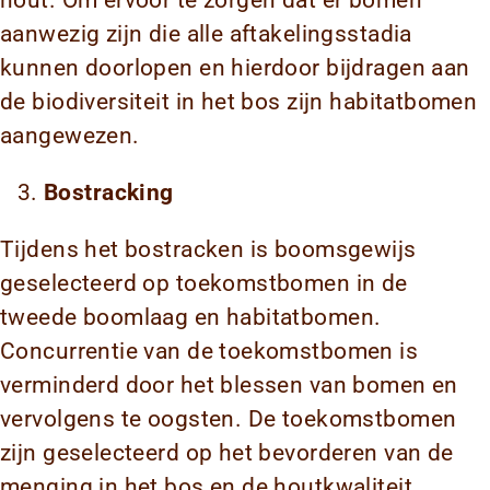
hout. Om ervoor te zorgen dat er bomen
aanwezig zijn die alle aftakelingsstadia
kunnen doorlopen en hierdoor bijdragen aan
de biodiversiteit in het bos zijn habitatbomen
aangewezen.
Bostracking
Tijdens het bostracken is boomsgewijs
geselecteerd op toekomstbomen in de
tweede boomlaag en habitatbomen.
Concurrentie van de toekomstbomen is
verminderd door het blessen van bomen en
vervolgens te oogsten. De toekomstbomen
zijn geselecteerd op het bevorderen van de
menging in het bos en de houtkwaliteit.