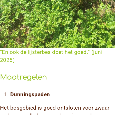
“En ook de lijsterbes doet het goed.” (juni
2025)
Maatregelen
Dunningspaden
Het bosgebied is goed ontsloten voor zwaar