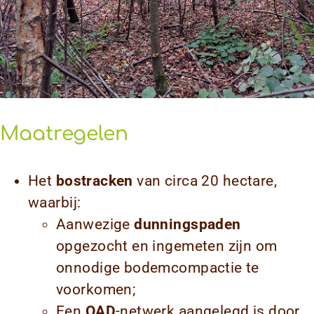
Maatregelen
Het
bostracken
van circa 20 hectare,
waarbij:
Aanwezige
dunningspaden
opgezocht en ingemeten zijn om
onnodige bodemcompactie te
voorkomen;
Een
OAD
-netwerk aangelegd is door