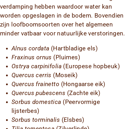
verdamping hebben waardoor water kan
worden opgeslagen in de bodem. Bovendien
zijn loofboomsoorten over het algemeen
minder vatbaar voor natuurlijke verstoringen.
Alnus cordata
(Hartbladige els)
Fraxinus ornus
(Pluimes)
Ostrya carpinifolia
(Europese hopbeuk)
Quercus cerris
(Moseik)
Quercus frainetto
(Hongaarse eik)
Quercus pubescens
(Zachte eik)
Sorbus domestica
(Peervormige
lijsterbes)
Sorbus torminalis
(Elsbes)
Tilia tomentosa
(Zilverlinde)